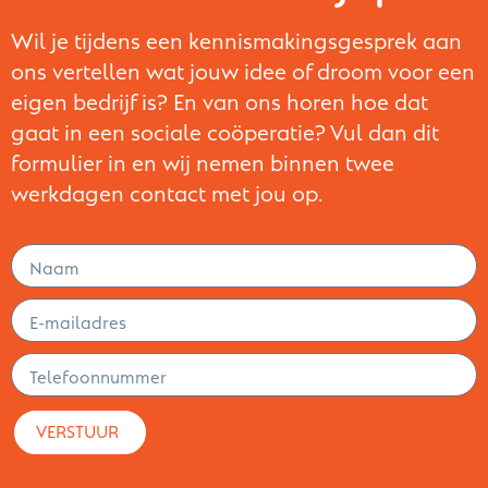
Wil je tijdens een kennismakingsgesprek aan
ons vertellen wat jouw idee of droom voor een
eigen bedrijf is? En van ons horen hoe dat
gaat in een sociale coöperatie? Vul dan dit
formulier in en wij nemen binnen twee
werkdagen contact met jou op.
VERSTUUR