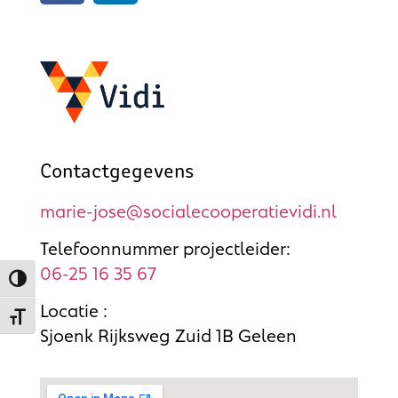
Contactgegevens
marie-jose@socialecooperatievidi.nl
Telefoonnummer projectleider:
06-25 16 35 67
Toggle High Contrast
Locatie :
Toggle Font size
Sjoenk Rijksweg Zuid 1B Geleen