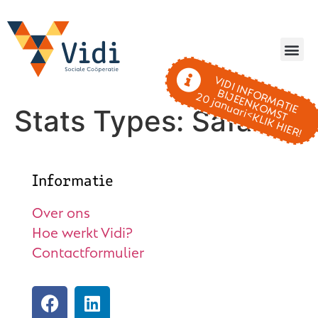
VIDI INFORMATIE
BIJEENKOMST
20 januari<KLIK HIER!
Stats Types:
Safari
Informatie
Over ons
Hoe werkt Vidi?
Contactformulier