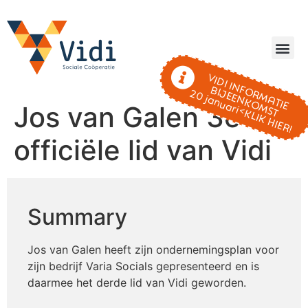
VIDI INFORMATIE
BIJEENKOMST
20 januari<KLIK HIER!
Jos van Galen 3e
officiële lid van Vidi
Summary
Jos van Galen heeft zijn ondernemingsplan voor
zijn bedrijf Varia Socials gepresenteerd en is
daarmee het derde lid van Vidi geworden.