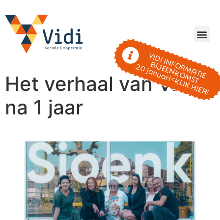
VIDI INFORMATIE
BIJEENKOMST
20 januari<KLIK HIER!
Het verhaal van Vidi –
na 1 jaar