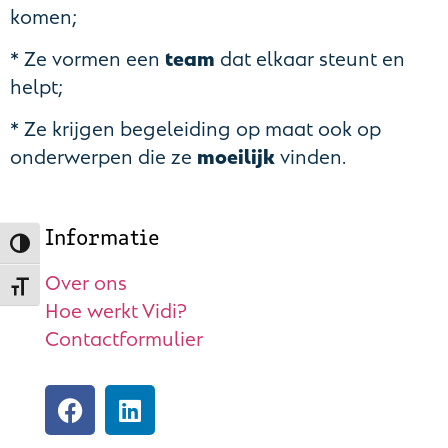
komen;
* Ze vormen een
team
dat elkaar steunt en
helpt;
* Ze krijgen begeleiding op maat ook op
onderwerpen die ze
moeilijk
vinden.
Informatie
Toggle High Contrast
Over ons
Toggle Font size
Hoe werkt Vidi?
Contactformulier