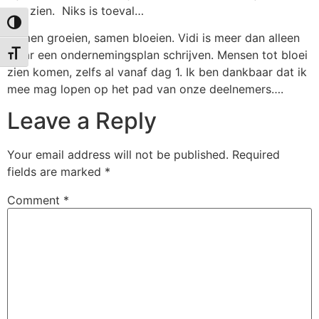
van zien. Niks is toeval…
Toggle High Contrast
Samen groeien, samen bloeien. Vidi is meer dan alleen
maar een ondernemingsplan schrijven. Mensen tot bloei
Toggle Font size
zien komen, zelfs al vanaf dag 1. Ik ben dankbaar dat ik
mee mag lopen op het pad van onze deelnemers….
Leave a Reply
Your email address will not be published.
Required
fields are marked
*
Comment
*